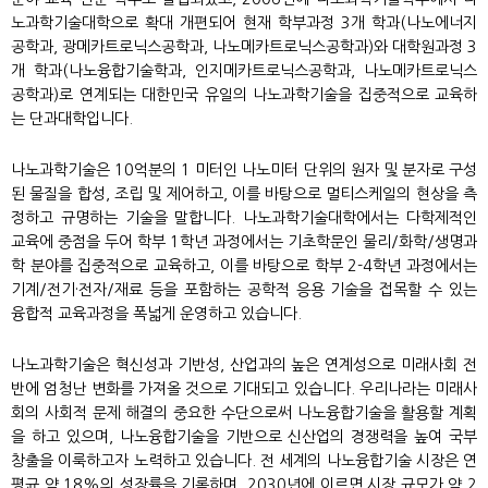
노과학기술대학으로 확대 개편되어 현재 학부과정 3개 학과(나노에너지
공학과, 광메카트로닉스공학과, 나노메카트로닉스공학과)와 대학원과정 3
개 학과(나노융합기술학과, 인지메카트로닉스공학과, 나노메카트로닉스
공학과)로 연계되는 대한민국 유일의 나노과학기술을 집중적으로 교육하
는 단과대학입니다.
나노과학기술은 10억분의 1 미터인 나노미터 단위의 원자 및 분자로 구성
된 물질을 합성, 조립 및 제어하고, 이를 바탕으로 멀티스케일의 현상을 측
정하고 규명하는 기술을 말합니다. 나노과학기술대학에서는 다학제적인
교육에 중점을 두어 학부 1학년 과정에서는 기초학문인 물리/화학/생명과
학 분야를 집중적으로 교육하고, 이를 바탕으로 학부 2-4학년 과정에서는
기계/전기·전자/재료 등을 포함하는 공학적 응용 기술을 접목할 수 있는
융합적 교육과정을 폭넓게 운영하고 있습니다.
나노과학기술은 혁신성과 기반성, 산업과의 높은 연계성으로 미래사회 전
반에 엄청난 변화를 가져올 것으로 기대되고 있습니다. 우리나라는 미래사
회의 사회적 문제 해결의 중요한 수단으로써 나노융합기술을 활용할 계획
을 하고 있으며, 나노융합기술을 기반으로 신산업의 경쟁력을 높여 국부
창출을 이룩하고자 노력하고 있습니다. 전 세계의 나노융합기술 시장은 연
평균 약 18%의 성장률을 기록하며, 2030년에 이르면 시장 규모가 약 2