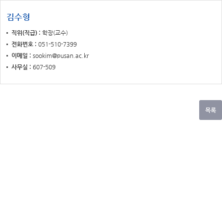
김수형
직위(직급)
학장(교수)
전화번호
051-510-7399
이메일
sookim@pusan.ac.kr
사무실
607-509