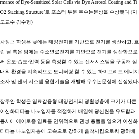
rmance of Dye-Sensitized Solar Cells via Dye Aerosol Coating and Ti
O2 Stacking Structure’
로 포스터 부문 우수논문상을 수상했다
.(
지
도교수 김수형
)
차정근
학생은 낮에는 태양전지를 기반으로 전기를 생산하고
,
흐
린 날 혹은 밤에는 수소연료전지를 기반으로 전기를 생산함으로
써 온도
·
습도
·
압력 등을 측정할 수 있는 센서시스템을 구동해 실
내외 환경을 지속적으로 모니터링 할 수 있는
하이브리드
에너지
소자 및 센서 시스템 융합기술을 개발해 우수논문상에 선정됐다
.
장주안
학생은
염료감응형
태양전지의
광활성층에
크기가 다른
이산화티타늄
나노입자를
적절하게 배열해
광산란을
유도함과
동시에 에어로졸 염료를 인위적으로 관성 충돌을 일으켜 이산화
티타늄 나노입자층에 고속으로 강하게 흡착시킴으로써
광하베