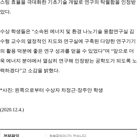
스팅
효율을 극대화한 기초기술 개발로 연구의 탁월함을 인정받
았다
.
수상 학생들은 “소속된 에너지 및 환경 나노기술
융합연구실
김
수형 교수의 열정적인 지도와 연구실에 구축된 다양한
연구기기
의
활용 덕분에 좋은 연구 성과를 얻을 수 있었다”며 “앞으로 더
욱 에너지 분야에서 열심히 연구해 인정받는 공학도가 되도록
노
력하겠다”고
소감을 밝혔다
.
*
사진
:
왼쪽으로부터 수상자
차정근
·
장주안
학생
(2020.12.4.)
첨부파일
첨부파일이(가) 없습니다.