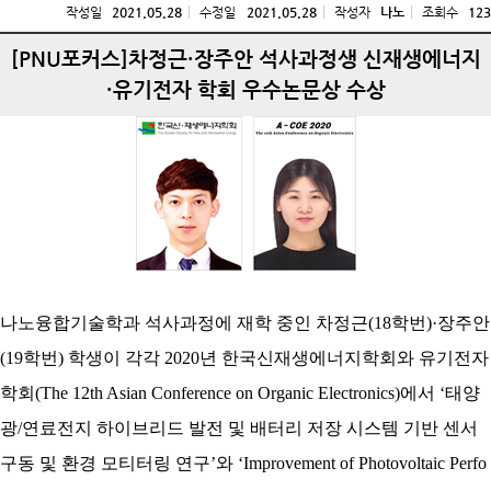
작성일
2021.05.28
수정일
2021.05.28
작성자
나노
조회수
123
[PNU포커스]차정근·장주안 석사과정생 신재생에너지
·유기전자 학회 우수논문상 수상
나노융합기술학과 석사과정에 재학 중인
차정근
(18
학번
)·
장주안
(19
학번
)
학생이 각각
2020
년 한국신재생에너지학회와 유기전자
학회
(The 12th Asian Conference on Organic Electronics)
에서 ‘태양
광
/
연료전지
하이브리드
발전 및 배터리 저장 시스템 기반 센서
구동 및 환경
모티터링
연구’와
‘
Improvement of Photovoltaic Perfo