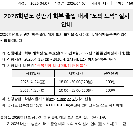
작성일
2026.04.07
수정일
2026.04.07
작성자
나노
조회수
160
2026학년도 상반기 학부 졸업 대체 "모의 토익" 실시
안내
2026
학년도
상반기 학부 졸업 대체 모의 토익을 실시
하오니
,
대상자들은 빠짐없이
신청
바랍니다
.
가
.
신청대상
:
학부 재학생 및 수료생
(2026
년
8
월
, 2027
년
2
월 졸업예정자에 한함
)
나
.
신청기간
: 2026. 4. 13.(
월
) ~ 2026. 4. 17.(
금
), 12
시까지
(
선착순 마감
)
다
.
시험일시 및 인원
*
중복신청 및 시험일정 변경 불가
시험일자
시험시간
신청인원
2026. 4. 24.(
금
)
18:00
∼
20:00(120
분
)
100
명
2026. 4. 25.(
토
)
10:00
∼
12:00(120
분
)
100
명
라
.
신청방법
:
학생지원시스템
(my.pusan.ac.kr)
에서 신청
마
.
응시료 납부방법
:
농협
948-01-131634(
부산대 언어교육원
)
으로 계좌이체
붙임
1. 2026
학년도 상반기 학부 졸업 대체 모의 토익 실시 안내
1
부
.
2. 2026
학년도 상반기 학부 졸업 대체 모의 토익 실시 안내
(
웹포스터
) 1
부
.
끝
.